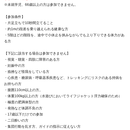
※未就学児、66歳以上の方は参加できません。
【参加条件】
・片足立ちで10秒間立てること
・約1mの段差を乗り越えられる健康な方
・5階ほどの階段を、途中で小休止を挟みながらでも上り下りできる体力があ
る方
【下記に該当する場合は参加できません】
・視覚・聴覚・四肢に障害のある方
・妊娠中の方
・捻挫など怪我をしている方
・心疾患・糖尿病・呼吸器系疾患など、トレッキングにリスクのある持病を
お持ちの方
・腹囲110cm以上の方。
・体重100kg以上の方（水遊びにおいてライフジャケット浮力確保のため）
・極度の肥満体型の方
・発熱など体調不良の方
・17歳以下だけでの参加
・二日酔いの方
・集団行動を乱す方、ガイドの指示に従えない方