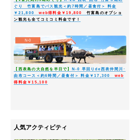
ぐり 竹富島でバス観光＜約7時間／昼食付＞ 料金
￥21,800
web得料金￥19,800
竹富島のオプショ
ン観光も全てコミコミ料金です！
N-0
【西表島の大自然を半日で】
N-0 早回りde西表仲間川･
由布コース＜約6時間／昼食付＞ 料金￥17,300
web
得料金￥15,100
人気アクティビティ