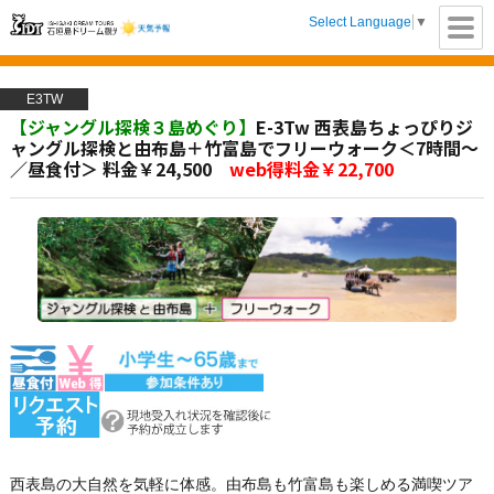
Select Language
▼
【公式】石垣島ド
E3TW
リーム観光 |八重山
【ジャングル探検３島めぐり】
E-3Tw 西表島ちょっぴりジ
ャングル探検と由布島＋竹富島でフリーウォーク＜7時間～
の離島観光ツアー
／昼食付＞ 料金￥24,500
web得料金￥22,700
をご案内します
西表島の大自然を気軽に体感。由布島も竹富島も楽しめる満喫ツア