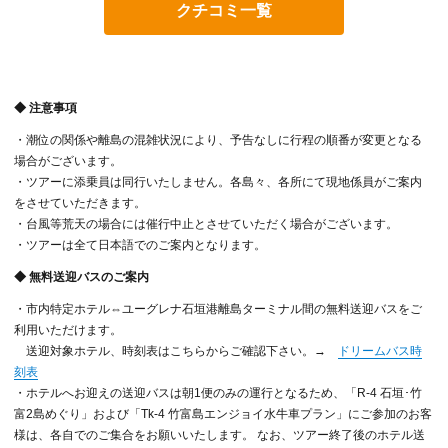
◆ 注意事項
・潮位の関係や離島の混雑状況により、予告なしに行程の順番が変更となる
場合がございます。
・ツアーに添乗員は同行いたしません。各島々、各所にて現地係員がご案内
をさせていただきます。
・台風等荒天の場合には催行中止とさせていただく場合がございます。
・ツアーは全て日本語でのご案内となります。
◆ 無料送迎バスのご案内
・市内特定ホテル⇔ユーグレナ石垣港離島ターミナル間の無料送迎バスをご
利用いただけます。
送迎対象ホテル、時刻表はこちらからご確認下さい。→
ドリームバス時
刻表
・ホテルへお迎えの送迎バスは朝1便のみの運行となるため、「R-4 石垣･竹
富2島めぐり」および「Tk-4 竹富島エンジョイ水牛車プラン」にご参加のお客
様は、各自でのご集合をお願いいたします。 なお、ツアー終了後のホテル送