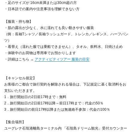
・足のサイズが 16cm未満または30cm超の方
・日本語での案内や注意事項を理解できない方
【服装・持ち物】
・肌の露出が少なく、水に濡れても良い動きやすい服装
（例：長袖Tシャツ／長袖ラッシュガード、トレンカ／レギンス、ハーフパン
ツ）
・着替え（濡れた服では乗船できません）、タオル、飲料水、日焼け止め
・体験中のお荷物は専用車でお預かりします
・詳細はこちら →
アクティビティツアー 服装の目安
【キャンセル規定】
お客様のご都合で旅行契約を解除される場合は、下記規定に基く取消料をお
支払いただきます。
1．旅行開始日の2日前17時まで：無料
2．旅行開始日の2日前17時以降～前日17時まで：代金の50％
3．旅行開始日の前日17時以降または無連絡不参加：代金の100％
【集合場所】
ユーグレナ石垣港離島ターミナル内 「石垣島ドリーム観光」受付カウンター