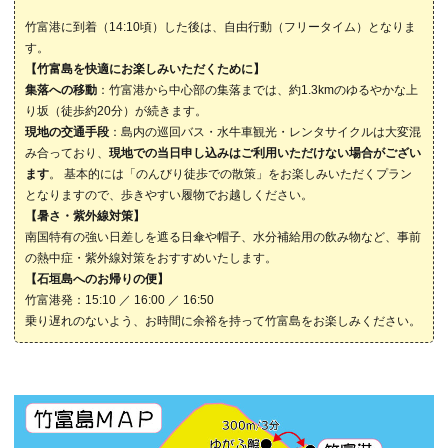
竹富港に到着（14:10頃）した後は、自由行動（フリータイム）となりま
す。
【竹富島を快適にお楽しみいただくために】
集落への移動
：竹富港から中心部の集落までは、約1.3kmのゆるやかな上
り坂（徒歩約20分）が続きます。
現地の交通手段
：島内の巡回バス・水牛車観光・レンタサイクルは大変混
み合っており、
現地での当日申し込みはご利用いただけない場合がござい
ます
。 基本的には「のんびり徒歩での散策」をお楽しみいただくプラン
となりますので、歩きやすい履物でお越しください。
【暑さ・紫外線対策】
南国特有の強い日差しを遮る日傘や帽子、水分補給用の飲み物など、事前
の熱中症・紫外線対策をおすすめいたします。
【石垣島へのお帰りの便】
竹富港発：15:10 ／ 16:00 ／ 16:50
乗り遅れのないよう、お時間に余裕を持って竹富島をお楽しみください。