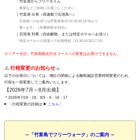
・竹富港からフリータイム
散策などご自由にお過ごしください
｜竹富港 出発（高速船で石垣島へ）
石垣島へのお戻りは竹富港発15:10,16:00,16:50より
選べます。（所要時間 約15分）
｜石垣港 到着（自由解散、または特定ホテルへお送り）
特定ホテルへの送迎バス出発時刻（15:30,16:20,17:10）
※ツアー当日、竹富島観光付きコースへの変更はお受けできません。
⚠️
行程変更のお知らせ
⚠️
以下の出発日については、潮位の関係による離島施設営業時間変更のため、
行程を一部変更してご案内いたします。
【2026年7月～8月出発】
＊2026年7/18・19、8/3・4・16・17
〔行程変更の詳細は ▶
こちら
〕
～「竹富島でフリーウォーク」のご案内 ～