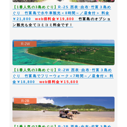
【1番人気の3島めぐり】
R-2S 西表･由布･竹富３島め
ぐり 竹富島で水牛車観光＜8時間～／昼食付＞ 料金
￥21,800
web得料金￥19,800
竹富島のオプショ
ン観光も全てコミコミ料金です！
R-2W
【1番人気の3島めぐり】
R-2W 西表･由布･竹富３島め
ぐり 竹富島でフリーウォーク＜7時間～／昼食付＞ 料
金￥18,800
web得料金￥15,600
R-2B
【1番人気の3島めぐり】
R-2B 西表･由布･竹富３島め