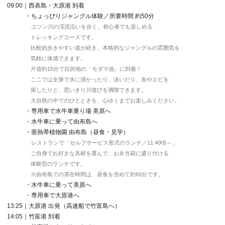
09:00｜西表島・大原港 到着
・ちょっぴりジャングル体験／所要時間 約50分
ユツン川の渓流沿いを歩く、初心者でも楽しめる
トレッキングコースです。
比較的歩きやすい道が続き、本格的なジャングルの雰囲気を
気軽に体感できます。
片道約15分で目的地の「モダマ池」に到着！
ここでは全身で水に浸かったり、泳いだり、魚やエビを
探したりと、思いきり川遊びを満喫できます。
大自然の中でのひとときを、心ゆくまでお楽しみください。
・専用車で水牛車乗り場 美原へ
・水牛車に乗って由布島へ
・亜熱帯植物園 由布島（昼食・見学）
レストランで「セルフサービス形式のランチ／11:40頃～」
ご自身でお好きな具材を選んで、お弁当箱に盛り付ける
体験型のランチです。
※由布島での滞在時間は、昼食を含めて約60分です。
・水牛車に乗って美原へ
・専用車で大原港へ
13:25｜大原港 出発（高速船で竹富島へ）
14:05｜竹富港 到着