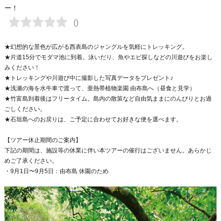
ー！
★幻想的な景色が広がる西表島のジャングルを気軽にトレッキング。
★片道15分でモダマ池に到着。泳いだり、魚やエビ探しなどの川遊びをお楽し
みください！
★トレッキングや川遊び中に撮影した写真データをプレゼント♪
★浅瀬の海を水牛車で渡って、亜熱帯植物楽園 由布島へ（昼食と見学）
★竹富島到着後はフリータイム。島内の散策など自由気ままにのんびりとお過
ごしください。
★石垣島へのお戻りは、ご予定に合わせてお好きな便を選べます。
【ツアー休止期間のご案内】
下記の期間は、施設等の休業に伴い本ツアーの催行はございません。あらかじ
めご了承ください。
・9月1日〜9月5日：由布島 休園のため