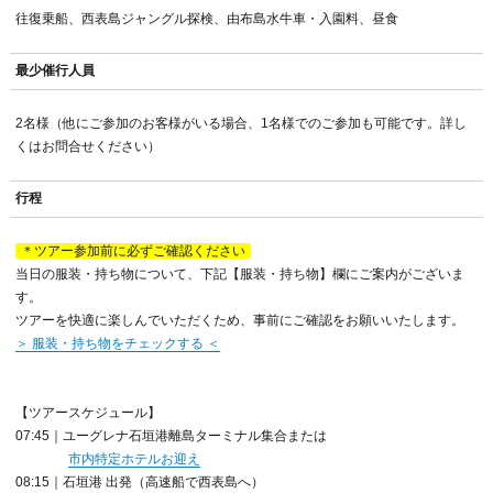
往復乗船、西表島ジャングル探検、由布島水牛車・入園料、昼食
最少催行人員
2名様（他にご参加のお客様がいる場合、1名様でのご参加も可能です。詳し
くはお問合せください）
行程
＊ツアー参加前に必ずご確認ください
当日の服装・持ち物について、下記【服装・持ち物】欄にご案内がございま
す。
ツアーを快適に楽しんでいただくため、事前にご確認をお願いいたします。
＞ 服装・持ち物をチェックする ＜
【ツアースケジュール】
07:45｜ユーグレナ石垣港離島ターミナル集合または
市内特定ホテルお迎え
08:15｜石垣港 出発（高速船で西表島へ）