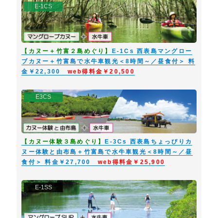
E-1CS
【カヌー＋竹富２島めぐり】
E-1Cs 西表島マングロー
ブカヌー＋竹富島で水牛車観光＜8時間～／昼食付＞ 料
金￥22,300
web得料金￥20,500
E3CS
【カヌー体験３島めぐり】
E-3Cs 西表島ちょっぴりカ
ヌー体験と由布島＋竹富島で水牛車観光＜8時間～／昼
食付＞ 料金￥27,700
web得料金￥25,900
E-1SS