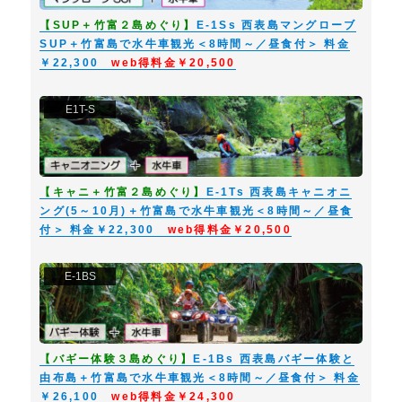
【SUP＋竹富２島めぐり】
E-1Ss 西表島マングローブ
SUP＋竹富島で水牛車観光＜8時間～／昼食付＞ 料金
￥22,300
web得料金￥20,500
E1T-S
【キャニ＋竹富２島めぐり】
E-1Ts 西表島キャニオニ
ング(5～10月)＋竹富島で水牛車観光＜8時間～／昼食
付＞ 料金￥22,300
web得料金￥20,500
E-1BS
【バギー体験３島めぐり】
E-1Bs 西表島バギー体験と
由布島＋竹富島で水牛車観光＜8時間～／昼食付＞ 料金
￥26,100
web得料金￥24,300