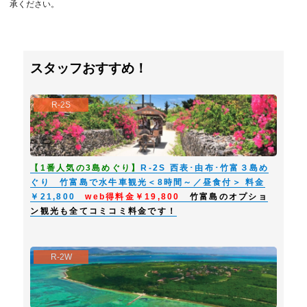
承ください。
スタッフおすすめ！
R-2S
【1番人気の3島めぐり】
R-2S 西表･由布･竹富３島め
ぐり 竹富島で水牛車観光＜8時間～／昼食付＞ 料金
￥21,800
web得料金￥19,800
竹富島のオプショ
ン観光も全てコミコミ料金です！
R-2W