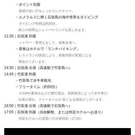
・ポイント到着
器材の使い方をしっかりレクチャー。
・エメラルドに輝く石垣島の海中世界をダイビング
ダイビング時間は約30分。
残りの時間はシュノーケリングも楽しめます。
11:30｜石垣港 到着
シャワー・着替えをして、昼食会場へ。
・昼食はホテルで「ランチバイキング」
レストランの状況により、昼食内容が変更になる
場合がございます。
14:30｜石垣港 出発（高速船で竹富島へ）
14:45｜竹富港 到着
・竹富島で水牛車観光
・フリータイム（約50分）
※GWや夏休みなどの繁忙期は、混雑状況によって水牛車の
出発が遅れ、フリータイムが 短くなる場合がございます。
16:50｜竹富港 出発（高速船で石垣島へ）
17:05｜石垣港 到着（自由解散、または特定ホテルへお送り）
特定ホテルへの送迎バス出発時刻（17:10）