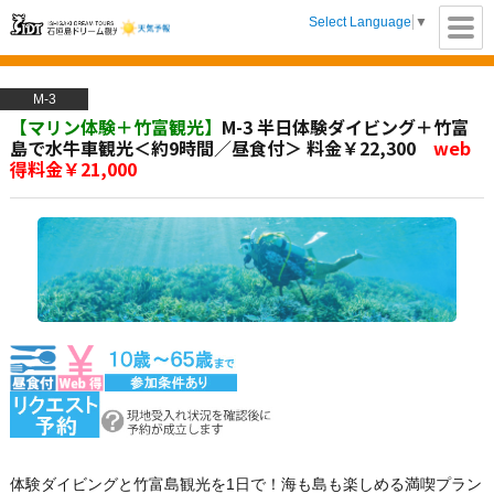
Select Language
▼
【公式】石垣島ド
M-3
リーム観光 |八重山
【マリン体験＋竹富観光】
M-3 半日体験ダイビング＋竹富
島で水牛車観光＜約9時間／昼食付＞ 料金￥22,300
web
の離島観光ツアー
得料金￥21,000
をご案内します
体験ダイビングと竹富島観光を1日で！海も島も楽しめる満喫プラン