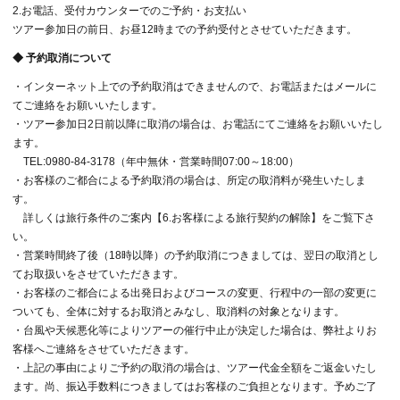
2.お電話、受付カウンターでのご予約・お支払い
ツアー参加日の前日、お昼12時までの予約受付とさせていただきます。
◆ 予約取消について
・インターネット上での予約取消はできませんので、お電話またはメールに
てご連絡をお願いいたします。
・ツアー参加日2日前以降に取消の場合は、お電話にてご連絡をお願いいたし
ます。
TEL:0980-84-3178（年中無休・営業時間07:00～18:00）
・お客様のご都合による予約取消の場合は、所定の取消料が発生いたしま
す。
詳しくは旅行条件のご案内【6.お客様による旅行契約の解除】をご覧下さ
い。
・営業時間終了後（18時以降）の予約取消につきましては、翌日の取消とし
てお取扱いをさせていただきます。
・お客様のご都合による出発日およびコースの変更、行程中の一部の変更に
ついても、全体に対するお取消とみなし、取消料の対象となります。
・台風や天候悪化等によりツアーの催行中止が決定した場合は、弊社よりお
客様へご連絡をさせていただきます。
・上記の事由によりご予約の取消の場合は、ツアー代金全額をご返金いたし
ます。尚、振込手数料につきましてはお客様のご負担となります。予めご了