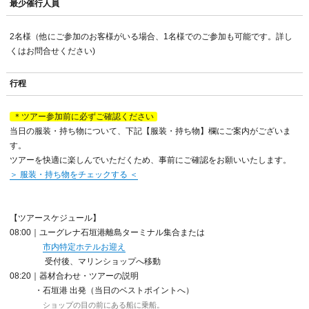
最少催行人員
2名様（他にご参加のお客様がいる場合、1名様でのご参加も可能です。詳し
くはお問合せください)
行程
＊ツアー参加前に必ずご確認ください
当日の服装・持ち物について、下記【服装・持ち物】欄にご案内がございま
す。
ツアーを快適に楽しんでいただくため、事前にご確認をお願いいたします。
＞ 服装・持ち物をチェックする ＜
【ツアースケジュール】
08:00｜ユーグレナ石垣港離島ターミナル集合または
市内特定ホテルお迎え
受付後、マリンショップへ移動
08:20｜器材合わせ・ツアーの説明
・石垣港 出発（当日のベストポイントへ）
ショップの目の前にある船に乗船。