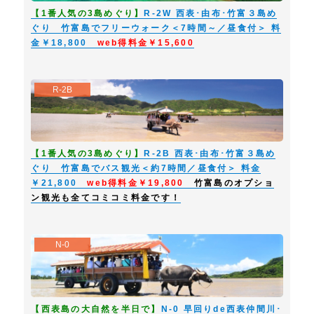
【1番人気の3島めぐり】
R-2W 西表･由布･竹富３島め
ぐり 竹富島でフリーウォーク＜7時間～／昼食付＞ 料
金￥18,800
web得料金￥15,600
R-2B
【1番人気の3島めぐり】
R-2B 西表･由布･竹富３島め
ぐり 竹富島でバス観光＜約7時間／昼食付＞ 料金
￥21,800
web得料金￥19,800
竹富島のオプショ
ン観光も全てコミコミ料金です！
N-0
【西表島の大自然を半日で】
N-0 早回りde西表仲間川･