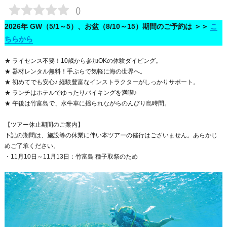
2026年 GW（5/1～5）、お盆（8/10～15）期間のご予約は ＞＞
こ
ちらから
★ ライセンス不要！10歳から参加OKの体験ダイビング。
★ 器材レンタル無料！手ぶらで気軽に海の世界へ。
★ 初めてでも安心♪ 経験豊富なインストラクターがしっかりサポート。
★ ランチはホテルでゆったりバイキングを満喫♪
★ 午後は竹富島で、水牛車に揺られながらのんびり島時間。
【ツアー休止期間のご案内】
下記の期間は、施設等の休業に伴い本ツアーの催行はございません。あらかじ
めご了承ください。
・11月10日～11月13日：竹富島 種子取祭のため