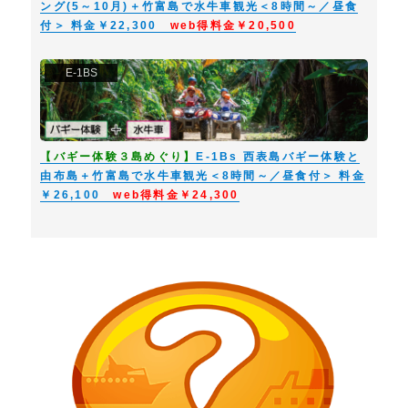
ング(5～10月)＋竹富島で水牛車観光＜8時間～／昼食
付＞ 料金￥22,300
web得料金￥20,500
E-1BS
【バギー体験３島めぐり】
E-1Bs 西表島バギー体験と
由布島＋竹富島で水牛車観光＜8時間～／昼食付＞ 料金
￥26,100
web得料金￥24,300