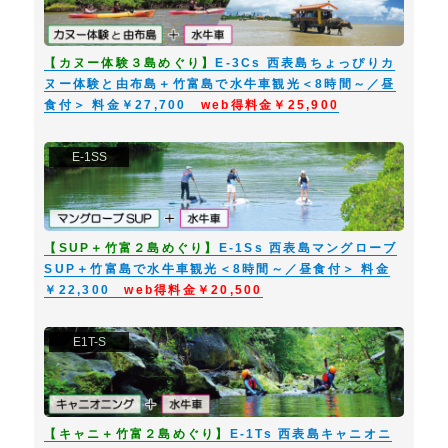
【カヌー体験３島めぐり】
E-3Cs 西表島ちょっぴりカ
ヌー体験と由布島＋竹富島で水牛車観光＜8時間～／昼
食付＞ 料金￥27,700
web得料金￥25,900
E-1SS
【SUP＋竹富２島めぐり】
E-1Ss 西表島マングローブ
SUP＋竹富島で水牛車観光＜8時間～／昼食付＞ 料金
￥22,300
web得料金￥20,500
E1T-S
【キャニ＋竹富２島めぐり】
E-1Ts 西表島キャニオニ