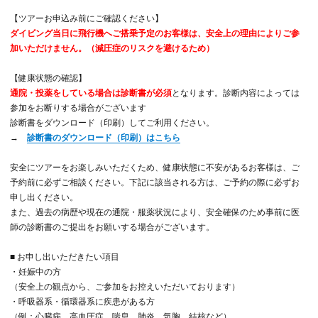
【ツアーお申込み前にご確認ください】
ダイビング当日に飛行機へご搭乗予定のお客様は、安全上の理由によりご参
加いただけません。（減圧症のリスクを避けるため）
【健康状態の確認】
通院・投薬をしている場合は診断書が必須
となります。診断内容によっては
参加をお断りする場合がございます
診断書をダウンロード（印刷）してご利用ください。
→
診断書のダウンロード（印刷）はこちら
安全にツアーをお楽しみいただくため、健康状態に不安があるお客様は、ご
予約前に必ずご相談ください。下記に該当される方は、ご予約の際に必ずお
申し出ください。
また、過去の病歴や現在の通院・服薬状況により、安全確保のため事前に医
師の診断書のご提出をお願いする場合がございます。
■ お申し出いただきたい項目
・妊娠中の方
（安全上の観点から、ご参加をお控えいただいております）
・呼吸器系・循環器系に疾患がある方
（例：心臓病、高血圧症、喘息、肺炎、気胸、結核など）