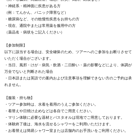
・神経系・精神面に疾患がある方
（例：てんかん、パニック障害など）
・糖尿病など、その他慢性疾患をお持ちの方
・現在、通院中または常用薬を服用中の方
（薬品名・病状をご記入ください）
【参加制限】
以下に該当する場合は、安全確保のため、ツアーへのご参加をお断りさせて
いただく場合がございます。
・当日、風邪・けが・病気・飲酒・二日酔い・薬の影響などにより、体調が
万全でないと判断された場合
・日本語または英語での案内および注意事項を理解できない方のご予約は承
れません。
【服装・持ち物】
・ツアー参加時は、水着を着用のうえご参加ください。
・着替えや日焼け止めなどは各自でご用意ください。
・マリン体験に必要な器材とバスタオルは現地でご用意しております。
・体験終了後は、海水を流せるシャワーをご利用いただけます。
・お着替えは簡易シャワー室または店舗内のお手洗いをご利用ください。