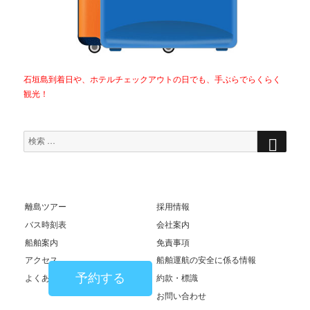
石垣島到着日や、ホテルチェックアウトの日でも、手ぶらでらくらく
観光！
検
検
索
索
対
象:
離島ツアー
採用情報
バス時刻表
会社案内
船舶案内
免責事項
アクセス
船舶運航の安全に係る情報
予約する
よくあるご質問
約款・標識
お問い合わせ