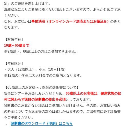
定」のご連絡を差し上げます。
混雑状況によりご希望に添えない場合もございますので、あらかじめご了承
ください。
なお、お支払いは
事前決済（オンラインカード決済またはお振込み）
のみと
なります。
【対象年齢】
10歳～65歳まで
※9歳以下、66歳以上の方はご参加できません。
【年齢区分】
・大人（12歳以上）、小人（10～11歳）
※12歳の小学生は大人料金でのご案内となります。
【65歳以上のお客様へ：医師の診断書について】
安全にツアーをお楽しみいただくため、
65歳以上のお客様は、健康状態の如
何に関わらず医師の診断書の提出を必須
としております。
診断書のご用意がない場合はご参加いただけません。その際、お支払い済み
の料金についても返金等の対応は致しかねますので、ご出発前に必ず診断書
をご準備ください。
→
診断書のダウンロード（印刷）はこちら