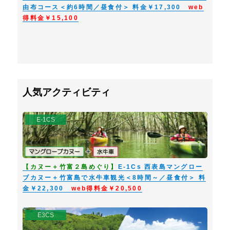
由布コース＜約6時間／昼食付＞ 料金￥17,300
web
得料金￥15,100
人気アクティビティ
E-1CS
【カヌー＋竹富２島めぐり】
E-1Cs 西表島マングロー
ブカヌー＋竹富島で水牛車観光＜8時間～／昼食付＞ 料
金￥22,300
web得料金￥20,500
E3CS