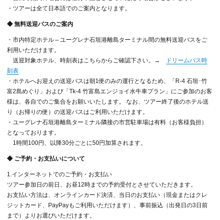
・ツアーは全て日本語でのご案内となります。
◆ 無料送迎バスのご案内
・市内特定ホテル⇔ユーグレナ石垣港離島ターミナル間の無料送迎バスをご
利用いただけます。
送迎対象ホテル、時刻表はこちらからご確認下さい。→
ドリームバス時
刻表
・ホテルへお迎えの送迎バスは朝1便のみの運行となるため、「R-4 石垣･竹
富2島めぐり」および「Tk-4 竹富島エンジョイ水牛車プラン」にご参加のお客
様は、各自でのご集合をお願いいたします。 なお、ツアー終了後のホテル送
り（お帰りの便）の送迎バスはご利用いただけます。
・ユーグレナ石垣港離島ターミナル隣接の市営駐車場は有料（お客様負担）
となっております。
1時間100円、以降30分ごとに50円加算されます。
◆ ご予約・お支払いについて
1.インターネットでのご予約・お支払い
ツアー参加日の前日、お昼12時までの予約受付とさせていただきます。
お支払い方法は、オンラインカード決済、当日のお支払い（現金またはクレ
ジットカード、PayPayもご利用いただけます）、事前振込（出発日の3日前
まで）よりお選びいただけます。