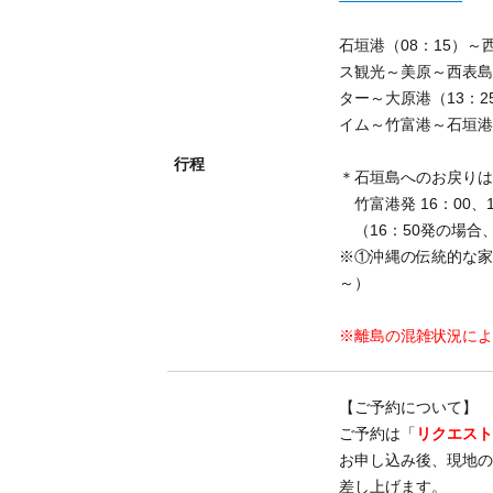
石垣港（08：15）
ス観光～美原～西表
ター～大原港（13：
イム～竹富港～石垣
行程
＊石垣島へのお戻り
竹富港発 16：00、1
（16：50発の場合
※①沖縄の伝統的な家
～）
※離島の混雑状況に
【ご予約について】
ご予約は「
リクエス
お申し込み後、現地
差し上げます。