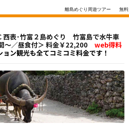
離島めぐり周遊ツアー
無料
SC 西表･竹富２島めぐり 竹富島で水牛車
～／昼食付＞ 料金￥22,200
web得料
ション観光も全てコミコミ料金です！