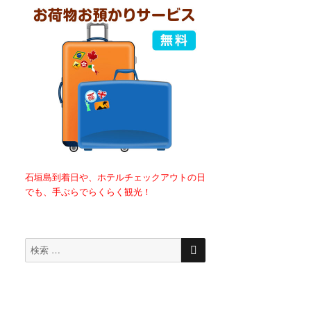
石垣島到着日や、ホテルチェックアウトの日
でも、手ぶらでらくらく観光！
検
検
索
索
対
象: