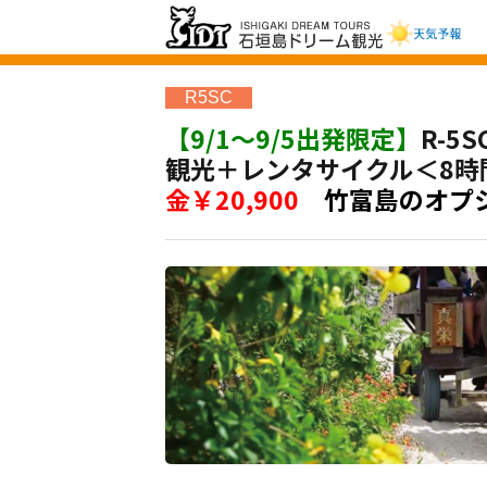
【公式】石垣島ド
R5SC
リーム観光 |八重山
【9/1～9/5出発限定】
R-5
の離島観光ツアー
観光＋レンタサイクル＜8時間
金￥20,900
竹富島のオプ
をご案内します