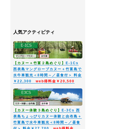
人気アクティビティ
E-1CS
【カヌー＋竹富２島めぐり】
E-1Cs
西表島マングローブカヌー＋竹富島で
水牛車観光＜8時間～／昼食付＞ 料金
￥22,300
web得料金￥20,500
E3CS
【カヌー体験３島めぐり】
E-3Cs 西
表島ちょっぴりカヌー体験と由布島＋
竹富島で水牛車観光＜8時間～／昼食
付＞ 料金￥27,700
web得料金