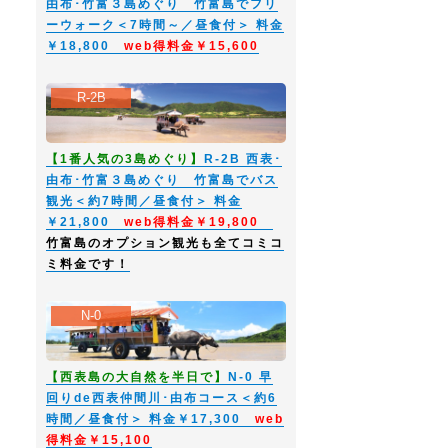
由布･竹富３島めぐり 竹富島でフリ
ーウォーク＜7時間～／昼食付＞ 料金
￥18,800
web得料金￥15,600
R-2B
【1番人気の3島めぐり】
R-2B 西表･
由布･竹富３島めぐり 竹富島でバス
観光＜約7時間／昼食付＞ 料金
￥21,800
web得料金￥19,800
竹富島のオプション観光も全てコミコ
ミ料金です！
N-0
【西表島の大自然を半日で】
N-0 早
回りde西表仲間川･由布コース＜約6
時間／昼食付＞ 料金￥17,300
web
得料金￥15,100