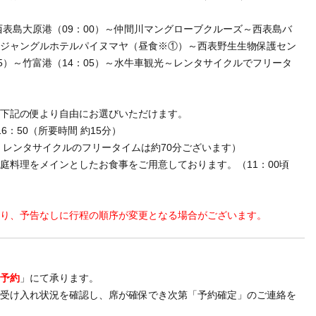
～西表島大原港（09：00）～仲間川マングローブクルーズ～西表島バ
島ジャングルホテルパイヌマヤ（昼食※①）～西表野生生物保護セン
25）～竹富港（14：05）～水牛車観光～レンタサイクルでフリータ
港
は下記の便より自由にお選びいただけます。
6：50（所要時間 約15分）
、レンタサイクルのフリータイムは約70分ございます）
庭料理をメインとしたお食事をご用意しております。（11：00頃
より、予告なしに行程の順序が変更となる場合がございます。
ト予約
」にて承ります。
の受け入れ状況を確認し、席が確保でき次第「予約確定」のご連絡を