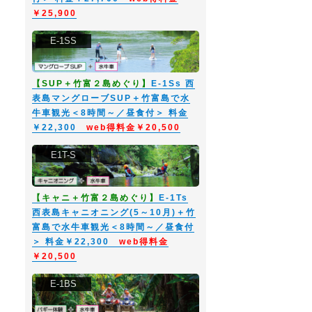
￥25,900
E-1SS
【SUP＋竹富２島めぐり】
E-1Ss 西
表島マングローブSUP＋竹富島で水
牛車観光＜8時間～／昼食付＞ 料金
￥22,300
web得料金￥20,500
E1T-S
【キャニ＋竹富２島めぐり】
E-1Ts
西表島キャニオニング(5～10月)＋竹
富島で水牛車観光＜8時間～／昼食付
＞ 料金￥22,300
web得料金
￥20,500
E-1BS