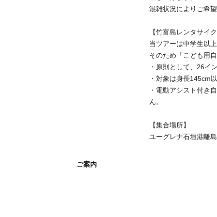
混雑状況によりご希
【竹富島レンタサイ
当ツアーは中学生以
そのため「こども用
・原則として、26イ
・対象は身長145cm
・電動アシスト付き自
ん。
【集合場所】
ユーグレナ石垣港離島
ご案内