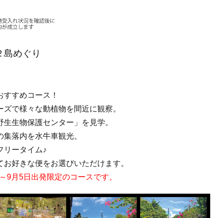
２島めぐり
おすすめコース！
ーズで様々な動植物を間近に観察。
野生生物保護センター」を見学。
の集落内を水牛車観光。
フリータイム♪
てお好きな便をお選びいただけます。
日～9月5日出発限定のコースです。