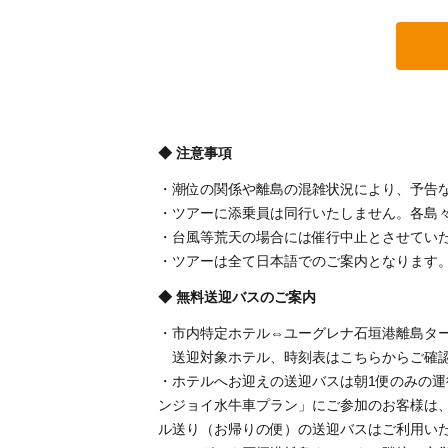
◆ 注意事項
・潮位の関係や離島の混雑状況により、予告
・ツアーに添乗員は同行いたしません。各島
・台風等荒天の場合には催行中止とさせてい
・ツアーは全て日本語でのご案内となります
◆ 無料送迎バスのご案内
・市内特定ホテル⇔ユーグレナ石垣港離島タ
送迎対象ホテル、時刻表はこちらからご確
・ホテルへお迎えの送迎バスは朝1便のみの運行と
ンジョイ水牛車プラン」にご参加のお客様は
ル送り（お帰りの便）の送迎バスはご利用い