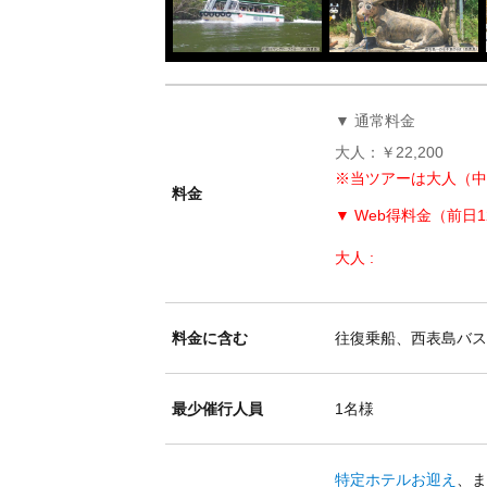
▼ 通常料金
大人：￥22,200
※当ツアーは大人（
料金
▼ Web得料金（前日
大人 :
料金に含む
往復乗船、西表島バ
最少催行人員
1名様
特定ホテルお迎え
、ま