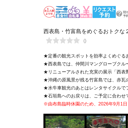
西表島・竹富島をめぐるおトクな
★定番の観光スポットを効率よくめぐる
★西表島では、仲間川マングローブクル
★リニューアルされた充実の展示「西表
★沖縄の原風景が残る竹富島では、赤瓦
★水牛車観光のあとはレンタサイクルで
★石垣島へのお戻りは、ご予定に合わせ
※由布島臨時休園のため、2026年9月1