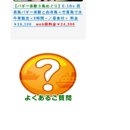
【バギー体験３島めぐり】
E-1Bs 西
表島バギー体験と由布島＋竹富島で水
牛車観光＜8時間～／昼食付＞ 料金
￥26,100
web得料金￥24,300