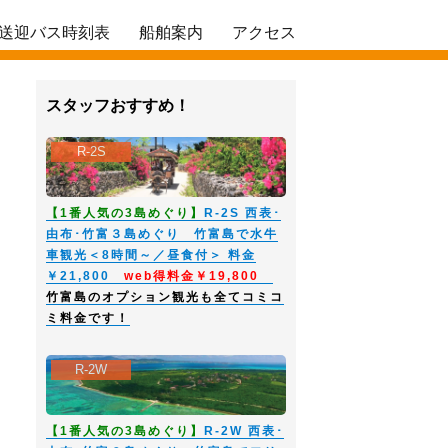
送迎バス時刻表
船舶案内
アクセス
スタッフおすすめ！
R-2S
【1番人気の3島めぐり】
R-2S 西表･
由布･竹富３島めぐり 竹富島で水牛
車観光＜8時間～／昼食付＞ 料金
￥21,800
web得料金￥19,800
竹富島のオプション観光も全てコミコ
ミ料金です！
R-2W
【1番人気の3島めぐり】
R-2W 西表･