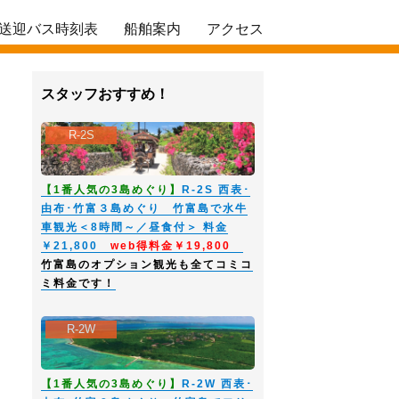
送迎バス時刻表
船舶案内
アクセス
スタッフおすすめ！
R-2S
【1番人気の3島めぐり】
R-2S 西表･
由布･竹富３島めぐり 竹富島で水牛
車観光＜8時間～／昼食付＞ 料金
￥21,800
web得料金￥19,800
竹富島のオプション観光も全てコミコ
ミ料金です！
R-2W
【1番人気の3島めぐり】
R-2W 西表･