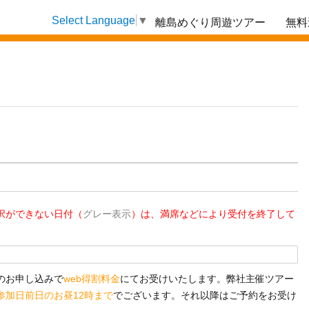
離島めぐり周遊ツアー
無料
Select Language
▼
択ができない日付（
グレー表示
）は、満席などにより受付を終了して
のお申し込みで
web得割料金
にてお受けいたします。弊社主催ツアー
参加日前日のお昼12時まで
でございます。それ以降はご予約をお受け