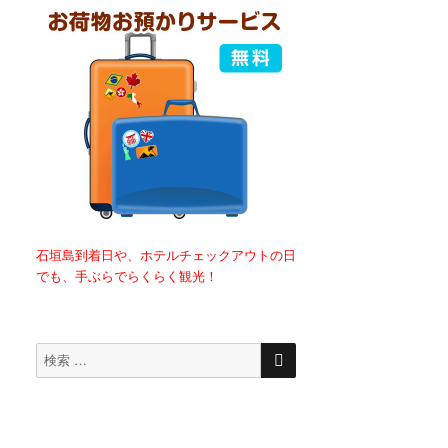
石垣島到着日や、ホテルチェックアウトの日
でも、手ぶらでらくらく観光！
検
検
索
索
対
象: