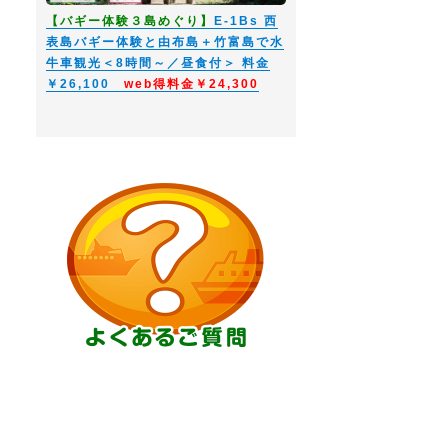
【バギー体験３島めぐり】
E-1Bs 西
表島バギー体験と由布島＋竹富島で水
牛車観光＜8時間～／昼食付＞ 料金
￥26,100
web得料金￥24,300