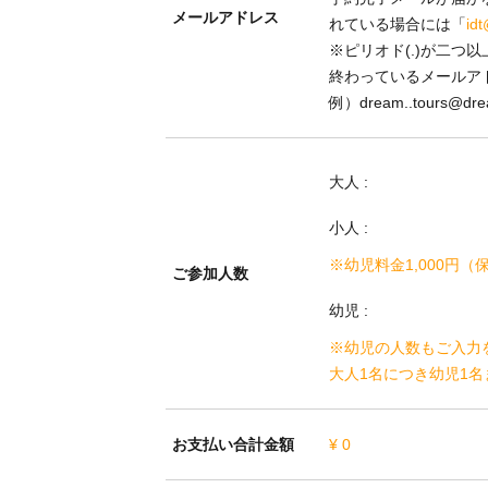
メールアドレス
れている場合には「
idt
※ピリオド(.)が二つ
終わっているメールア
例）dream..tours@dr
大人
:
小人
:
※幼児料金1,000円
ご参加人数
幼児
:
※幼児の人数もご入力
大人1名につき幼児1
お支払い合計金額
¥ 0