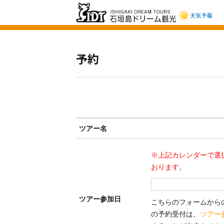
【公式】石垣島ド
リーム観光 |八重山
予約
の離島観光ツアー
をご案内します
ツアー名
※上記カレンダーで選
おります。
ツアー参加日
こちらのフォームから
の予約受付は、
ツアー