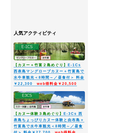
人気アクティビティ
E-1CS
【カヌー＋竹富２島めぐり】
E-1Cs
西表島マングローブカヌー＋竹富島で
水牛車観光＜8時間～／昼食付＞ 料金
￥22,300
web得料金￥20,500
E3CS
【カヌー体験３島めぐり】
E-3Cs 西
表島ちょっぴりカヌー体験と由布島＋
竹富島で水牛車観光＜8時間～／昼食
付＞ 料金￥27,700
web得料金