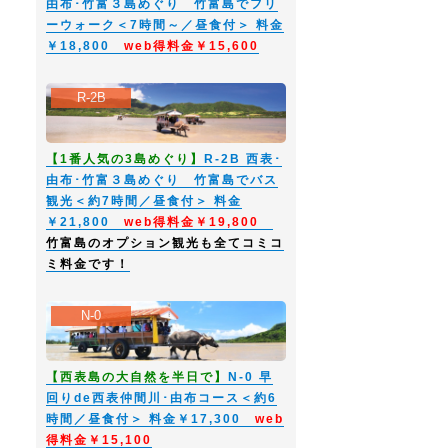
由布･竹富３島めぐり 竹富島でフリ
ーウォーク＜7時間～／昼食付＞ 料金
￥18,800
web得料金￥15,600
R-2B
【1番人気の3島めぐり】
R-2B 西表･
由布･竹富３島めぐり 竹富島でバス
観光＜約7時間／昼食付＞ 料金
￥21,800
web得料金￥19,800
竹富島のオプション観光も全てコミコ
ミ料金です！
N-0
【西表島の大自然を半日で】
N-0 早
回りde西表仲間川･由布コース＜約6
時間／昼食付＞ 料金￥17,300
web
得料金￥15,100