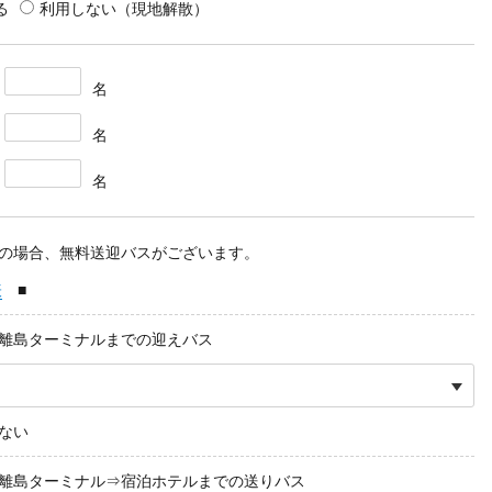
る
利用しない
（現地解散）
名
名
名
泊の場合、無料送迎バスがございます。
表
■
港離島ターミナルまでの迎えバス
ない
港離島ターミナル⇒宿泊ホテルまでの送りバス