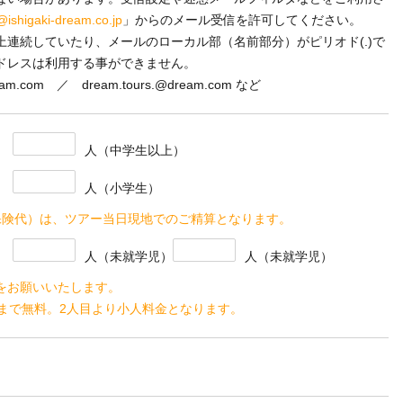
@ishigaki-dream.co.jp
」からのメール受信を許可してください。
以上連続していたり、メールのローカル部（名前部分）がピリオド(.)で
ドレスは利用する事ができません。
eam.com ／ dream.tours.@dream.com など
人
（中学生以上）
人
（小学生）
（保険代）は、ツアー当日現地でのご精算となります。
人
（未就学児）
人（未就学児）
をお願いいたします。
名まで無料。2人目より小人料金となります。