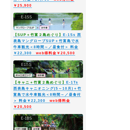
￥25,900
E-1SS
【SUP＋竹富２島めぐり】
E-1Ss 西
表島マングローブSUP＋竹富島で水
牛車観光＜8時間～／昼食付＞ 料金
￥22,300
web得料金￥20,500
E1T-S
【キャニ＋竹富２島めぐり】
E-1Ts
西表島キャニオニング(5～10月)＋竹
富島で水牛車観光＜8時間～／昼食付
＞ 料金￥22,300
web得料金
￥20,500
E-1BS