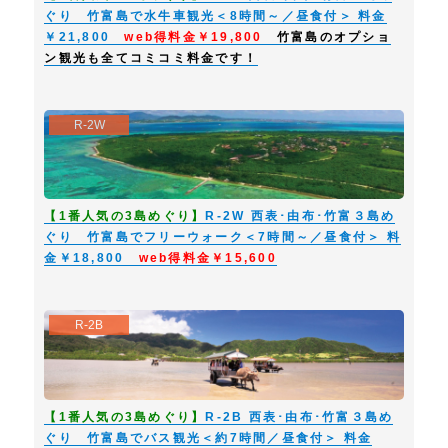
ぐり 竹富島で水牛車観光＜8時間～／昼食付＞ 料金
４．旅行代金に含まれるもの
￥21,800
web得料金￥19,800
竹富島のオプショ
当社パンフレット、ホームページ、旅行日程に明示された運送機関の運賃、
ン観光も全てコミコミ料金です！
食事代、入場・拝観料、及び旅行取扱料金、消費税となります。
５．旅行日程・旅行代金の変更
① 当社は、天災地変、運送機関のスケジュール、交通事情、気象状況その
R-2W
他やむをえない事由により旅行日程を変更する場合があります。
② 上記の事由により定められた日程が変更された結果、お客様が受けるこ
とが出来なかった内容についてはその代金を返金し、逆に当初の代金を超え
た場合はその差額分をお支払頂く場合があります。
【1番人気の3島めぐり】
R-2W 西表･由布･竹富３島め
③ お客様の申し出により旅行内容を変更する場合は、別途取扱手数料を申
ぐり 竹富島でフリーウォーク＜7時間～／昼食付＞ 料
し受けます。
金￥18,800
web得料金￥15,600
④ 当社は、運送機関の適用する運賃・料金が、著しい経済情勢の変化によ
り、通常想定される限度を大幅に超えて増額または減額される場合、旅行代
金を変更する場合があります。
R-2B
６．お客様による旅行契約の解除
お客様の都合で旅行契約を解除される場合は、下記規定に基く取消料をお支
払頂きます。
ご入金後、お客様のご都合によりキャンセルされた場合、返金の際に生じる
【1番人気の3島めぐり】
R-2B 西表･由布･竹富３島め
振込手数料はお客様にご負担いただきますのでご了承ください。また、お客
ぐり 竹富島でバス観光＜約7時間／昼食付＞ 料金
様のご都合による出発日およびコースの変更、行程中の一部の変更について