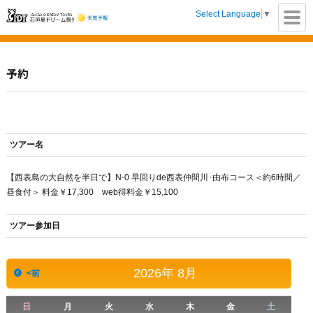
Select Language
▼
【公式】石垣島ド
予約
リーム観光 |八重山
の離島観光ツアー
をご案内します
ツアー名
【西表島の大自然を半日で】N-0 早回りde西表仲間川･由布コース＜約6時間／
昼食付＞ 料金￥17,300 web得料金￥15,100
ツアー参加日
2026
年
8月
<前
日
月
火
水
木
金
土