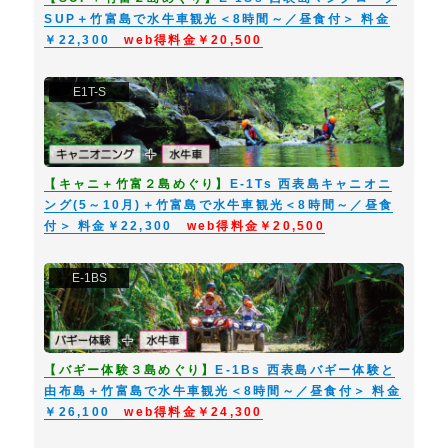
2025年10月1日現在の有効な運賃・規則を基に算出、作成しております。
SUP＋竹富島で水牛車観光＜8時間～／昼食付＞ 料金
￥22,300
web得料金￥20,500
12．個人情報の取扱について
当社は、旅行申込の際提出された個人情報については、お客様との連絡及び
お申込頂いた旅行において提供するサービスの手配、手続きに必要な範囲
E1T-S
内、または当社の旅行契約上の責任、事故に対する保険の手続き上必要な範
囲で利用させていただくことがあります。
旅行業務取扱管理者とは、取り扱う販売店における取引に関する責任者で
す。この旅行契約に関し、担当者からの説明にご不明な点がございました
【キャニ＋竹富２島めぐり】
E-1Ts 西表島キャニオニ
ら、ご遠慮なく取扱管理者にお尋ね下さい。
ング(5～10月)＋竹富島で水牛車観光＜8時間～／昼食
付＞ 料金￥22,300
web得料金￥20,500
利用バス会社 西表島：いりおもて観光または石垣島イーグル観光、竹富
島：竹富島交通
E-1BS
【バギー体験３島めぐり】
E-1Bs 西表島バギー体験と
由布島＋竹富島で水牛車観光＜8時間～／昼食付＞ 料金
￥26,100
web得料金￥24,300