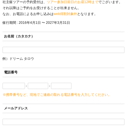
社主催ツアーの予約受付は、
ツアー参加日前日のお昼12時まで
でございます。
それ以降はご予約をお受けすることが出来ません。
なお、お電話によるお申し込みは
web得割対象外
となります。
催行期間 : 2016年4月1日 〜 2027年3月31日
お名前（カタカナ）
例）ドリーム タロウ
電話番号
-
-
※携帯番号など、現地でご連絡の取れる電話番号を入力してください。
メールアドレス