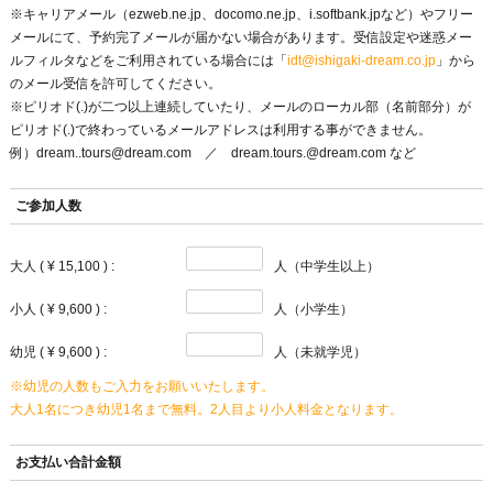
※キャリアメール（ezweb.ne.jp、docomo.ne.jp、i.softbank.jpなど）やフリー
メールにて、予約完了メールが届かない場合があります。受信設定や迷惑メー
ルフィルタなどをご利用されている場合には「
idt@ishigaki-dream.co.jp
」から
のメール受信を許可してください。
※ピリオド(.)が二つ以上連続していたり、メールのローカル部（名前部分）が
ピリオド(.)で終わっているメールアドレスは利用する事ができません。
例）dream..tours@dream.com ／ dream.tours.@dream.com など
ご参加人数
大人
( ¥ 15,100 )
:
人
（中学生以上）
小人
( ¥ 9,600 )
:
人
（小学生）
幼児
( ¥ 9,600 )
:
人（未就学児）
※幼児の人数もご入力をお願いいたします。
大人1名につき幼児1名まで無料。2人目より小人料金となります。
お支払い合計金額