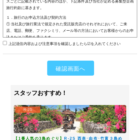
スごとに記載されている内容のほか、下記条件及び当社が定める募集型企画
旅行約款に基きます。
１．旅行のお申込方法及び契約方法
① 当社及び旅行業法で規定された受託販売店のそれぞれにおいて、ご来
店、電話、郵便、ファクシミリ、メール等の方法においてお客様からのお申
込またはご予約を承ります。
② その際、所定の申込手続とともに下記に定める所定の申込金をお支払頂
上記送信内容および注意事項を確認しましたら☑を入れてください
き、当社がその双方を受領した時点で契約の締結を承諾し、成立したものと
します。
申込金内訳 旅行代金 申込金
10,000円以上 2,000円
10,000円未満 1,000円
２．旅行代金のお支払
スタッフおすすめ！
旅行代金全額は、当社が指定する期日までにお支払頂きます。
３．旅行代金の適用
R-2S
ご参加のお客様のうち、中学生以上の方は大人料金、小学生の方は小人料
金、3歳～未就学児の方は幼児料金の適用となります。ただし、別途記載が
ある場合はその限りではありません。なお、0～2歳の同伴幼児は原則とし
て無料です。幼児の昼食手配を必要とする場合、別途実費必要料金を申し受
【1番人気の3島めぐり】
R-2S 西表･由布･竹富３島め
けます。