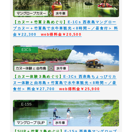
を兼ねてご案内致します。
９．当社の責任
① 当社は、旅行契約の履行にあたって故意または過失によりお客様に損害
【カヌー＋竹富２島めぐり】
E-1Cs 西表島マングロー
を与えた場合、その損害を賠償する責に任じます。
ブカヌー＋竹富島で水牛車観光＜8時間～／昼食付＞ 料
② 当社は、天災地変、戦乱、暴動、運送機関等のサービス提供の中止、官
金￥22,300
web得料金￥20,500
公庁の命令その他当社が関与し得ない事由によりお客様が損害を被ったもの
については賠償の責任を負うものではありません。
③ 当社は、お客様が所持されている現金、貴重品、重要書類、撮影済みの
E3CS
フィルム、破損しやすい物品等については賠償の責任を負うものではありま
せん。
10．旅行者の責任
① 当社は、旅行者の故意または過失により損害を被った場合はお客様から
【カヌー体験３島めぐり】
E-3Cs 西表島ちょっぴりカ
損害賠償を申し受けます。
ヌー体験と由布島＋竹富島で水牛車観光＜8時間～／昼
② 旅行者は、契約を締結するに際し、当社から提供された情報を活用し旅
食付＞ 料金￥27,700
web得料金￥25,900
行者の権利業務、契約の内容について理解するよう努めなくてはなりませ
ん。
E-1SS
③ 旅行者は、旅行開始後において万が一、契約内容と異なるサービスが提
供されたと認識した場合は旅行地において直ちにその旨を販売店及び当社に
申し出なければなりません。
11．旅行代金・旅行条件の基準
【SUP＋竹富２島めぐり】
E-1Ss 西表島マングローブ