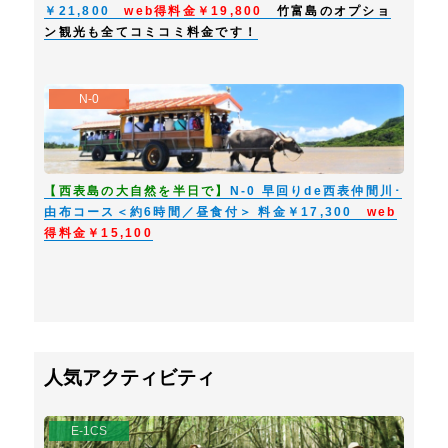
￥21,800
web得料金￥19,800
竹富島のオプショ
も、全体に対するお取消とみなし、取消料の対象となります。
ン観光も全てコミコミ料金です！
旅行契約の解除日 取消料
【観光コース】
1、旅行開始日の前日17：00までに解除する場合 無料
N-0
2、旅行開始日の前日17：00以降、出発時刻前までに解除する場合 代金の
50％
3、旅行開始後に解除または無連絡不参加の場合 代金の100％
【アクティビティコース／E･Mコース】
【西表島の大自然を半日で】
N-0 早回りde西表仲間川･
1、旅行開始日の2日前17：00までに解除する場合 無料
由布コース＜約6時間／昼食付＞ 料金￥17,300
web
2、旅行開始日の2日前17：00以降、前日17時までに解除する場合 代金の
得料金￥15,100
50％
3、旅行開始日の前日17：00以降に解除または無連絡不参加の場合 代金の
100％
７．最少催行人員
原則として観光コースは1名様より、アクティビティコースは2名様より催
行致します。
人気アクティビティ
ただし、別途記載がある場合はその限りではありません。
８．添乗員
E-1CS
添乗員は、全コース同行致しません。現地ドライバーまたは案内人がガイド